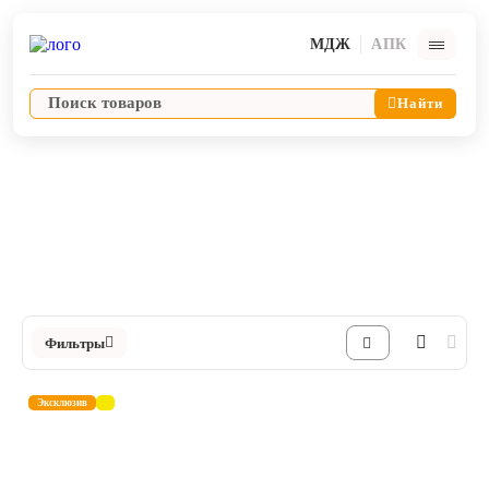
МДЖ
АПК
Найти
Инъекционная терапия
Шприцы инъекционные одноразовые
Ветпрепараты
Каталог Шприцы инъекционные одноразовые в Интернет-магазине
ЯРВЕТ
Оборудование и оснащение ветеринарной клиники
Корма и лакомства
Фильтры
Дезинфекция, дератизация, дезинсекция
Эксклюзив
Косметика и гигиена