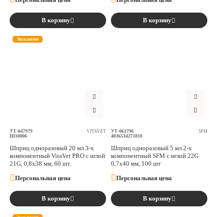
В корзину
В корзину
Эксклюзив
УТ-047979
УТ-061796
VITAVET
SFM
Ш10006
4036534271810
Шприц одноразовый 20 мл 3-х
Шприц одноразовый 5 мл 2-х
компонентный VitaVet PRO с иглой
компонентный SFM с иглой 22G
21G, 0,8х38 мм, 60 шт.
0,7х40 мм, 100 шт
Персональная цена
Персональная цена
В корзину
В корзину