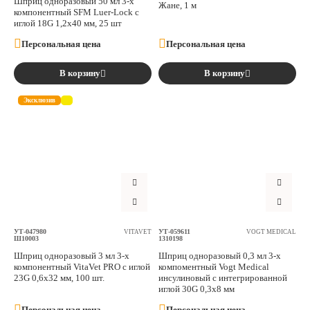
Шприц одноразовый 50 мл 3-х
Жане, 1 м
компонентный SFM Luer-Lock с
иглой 18G 1,2х40 мм, 25 шт
Персональная цена
Персональная цена
В корзину
В корзину
Эксклюзив
УТ-047980
УТ-059611
VITAVET
VOGT MEDICAL
Ш10003
1310198
Шприц одноразовый 3 мл 3-х
Шприц одноразовый 0,3 мл 3-х
компонентный VitaVet PRO с иглой
компоментный Vogt Medical
23G 0,6х32 мм, 100 шт.
инсулиновый с интегрированной
иглой 30G 0,3х8 мм
Персональная цена
Персональная цена