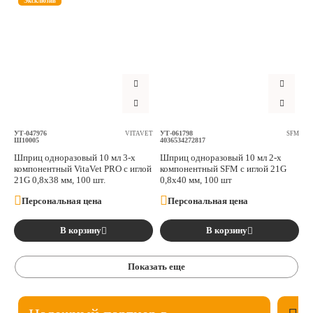
Эксклюзив
УТ-047976
УТ-061798
VITAVET
SFM
Ш10005
4036534272817
Шприц одноразовый 10 мл 3-х
Шприц одноразовый 10 мл 2-х
компонентный VitaVet PRO с иглой
компонентный SFM с иглой 21G
21G 0,8х38 мм, 100 шт.
0,8х40 мм, 100 шт
Персональная цена
Персональная цена
В корзину
В корзину
Показать еще