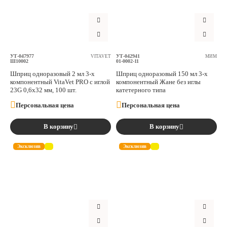
Аксессуары
Расходные материалы
УТ-047977
УТ-042941
VITAVET
МИМ
Ш10002
01-0002-11
Шовный материал
Шприц одноразовый 2 мл 3-х
Шприц одноразовый 150 мл 3-х
компонентный VitaVet PRO с иглой
компонентный Жане без иглы
23G 0,6х32 мм, 100 шт.
катетерного типа
Хирургические инструменты
Персональная цена
Персональная цена
В корзину
В корзину
Эксклюзив
Эксклюзив