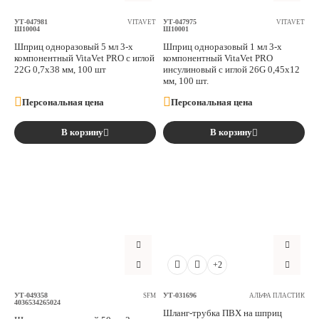
УТ-047981
УТ-047975
VITAVET
VITAVET
Ш10004
Ш10001
Шприц одноразовый 5 мл 3-х
Шприц одноразовый 1 мл 3-х
компонентный VitaVet PRO с иглой
компонентный VitaVet PRO
22G 0,7х38 мм, 100 шт
инсулиновый с иглой 26G 0,45х12
мм, 100 шт.
Персональная цена
Персональная цена
В корзину
В корзину
+2
УТ-049358
УТ-031696
SFM
АЛЬФА ПЛАСТИК
4036534265024
Шланг-трубка ПВХ на шприц