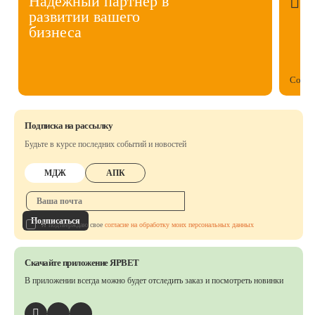
Надежный партнер в
развитии вашего
бизнеса
Собст
Подписка на рассылку
Будьте в курсе последних событий и новостей
МДЖ
АПК
Подписаться
Я подтверждаю свое
согласие на обработку моих персональных данных
Скачайте приложение ЯРВЕТ
В приложении всегда можно будет отследить заказ
и посмотреть новинки