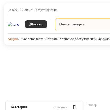
8-800-700-30-97
Обратная связь
Каталог
Акции
О нас
Доставка и оплата
Сервисное обслуживание
Оборудо
Главная
Агропромышленный комплекс
Гигиенические средства
На основе гуанидин
Ветпрепараты
Каталог На основе гуанидина в Интернет-магазине ЯРВЕТ
Оборудование и оснащение
ветеринарной клиники
Корма и лакомства
1 товар
Категория
Очистить
Дезинфекция, дератизация,