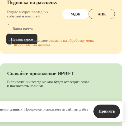
Подписка на рассылку
Будьте в курсе последних
МДЖ
АПК
событий и новостей
Подписаться
Я подтверждаю свое
согласие на обработку моих
персональных данных
Скачайте приложение ЯРВЕТ
В приложении всегда можно будет отследить заказ
и посмотреть новинки
Наведите камеру и
анения данных. Продолжая использовать сайт, вы даёте
Принять
скачайте приложение