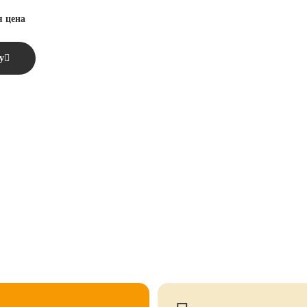
я цена
у