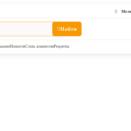
Мелк
Найти
вание
Новости
Стать клиентом
Рецепты
На основе гуанидина
Средства после доения
а