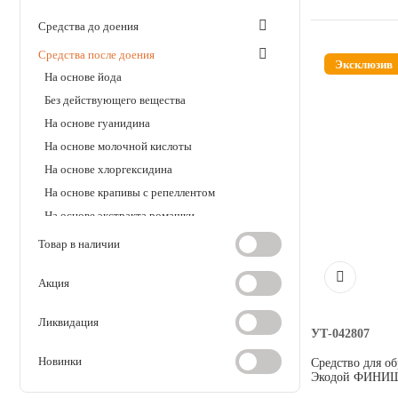
дезинсекция
Средства до доения
Косметика и гигиена
Средства после доения
Эксклюзив
На основе йода
Аксессуары
Без действующего вещества
На основе гуанидина
Расходные материалы
На основе молочной кислоты
На основе хлоргексидина
Шовный материал
На основе крапивы с репеллентом
На основе экстракта ромашки
Хирургические инструменты
Бумага и салфетки
Товар в наличии
Кремы и гели
Акция
Перчатки для доения
Ликвидация
Сосковые штифты, свечи
УТ-042807
Стаканы
Новинки
Средство для о
Экодой ФИНИШ 