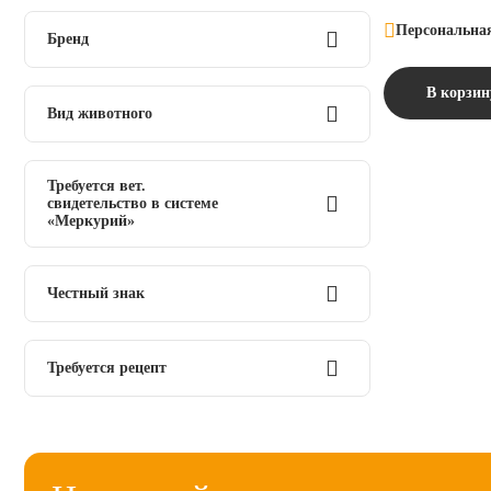
Персональна
Бренд
В корзин
Экодой
Вид животного
крупный рогатый скот
Требуется вет.
свидетельство в системе
«Меркурий»
Не требуется ВСД
Честный знак
Нет
Требуется рецепт
Нет