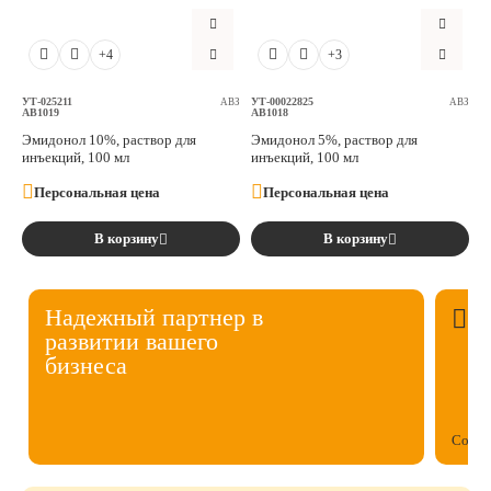
Аксессуары
+4
+3
Расходные материалы
УТ-025211
УТ-00022825
АВЗ
АВЗ
AB1019
AB1018
Эмидонол 10%, раствор для
Эмидонол 5%, раствор для
Шовный материал
инъекций, 100 мл
инъекций, 100 мл
Персональная цена
Персональная цена
Хирургические инструменты
В корзину
В корзину
Надежный партнер в
развитии вашего
бизнеса
Собст