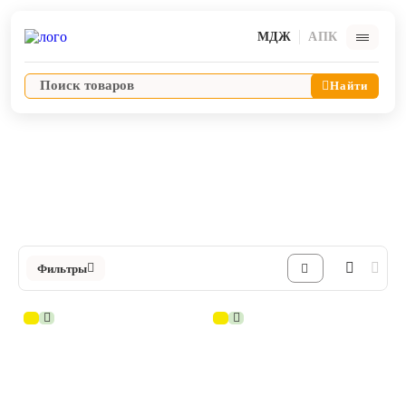
МДЖ
АПК
Найти
Ветпрепараты
Антиоксиданты и антигипоксанты
Ветпрепараты
Каталог Антиоксиданты и антигипоксанты в Интернет-магазине ЯРВЕТ
Оборудование и оснащение ветеринарной клиники
Фильтры
Корма и лакомства
Дезинфекция, дератизация, дезинсекция
Косметика и гигиена