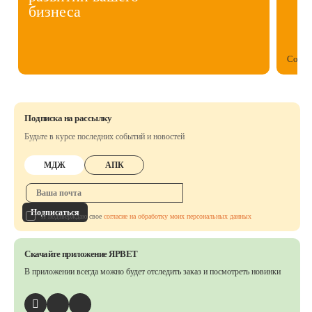
бизнеса
Собст
Подписка на рассылку
Будьте в курсе последних событий и новостей
МДЖ
АПК
Подписаться
Я подтверждаю свое
согласие на обработку моих персональных данных
Скачайте приложение ЯРВЕТ
В приложении всегда можно будет отследить заказ
и посмотреть новинки