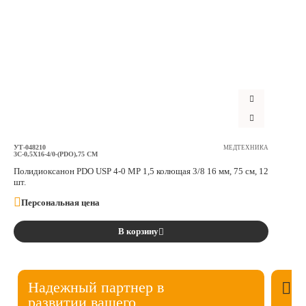
Срок годности: Гарантийный срок годности-2 года, со дня
стерилизации при соблюдении условий транспортирования и
хранения.
УТ-048210
МЕДТЕХНИКА
3C-0,5X16-4/0-(PDO),75 СМ
Полидиоксанон PDO USP 4-0 MР 1,5 колющая 3/8 16 мм, 75 см, 12
шт.
Персональная цена
В корзину
Надежный партнер в
развитии вашего