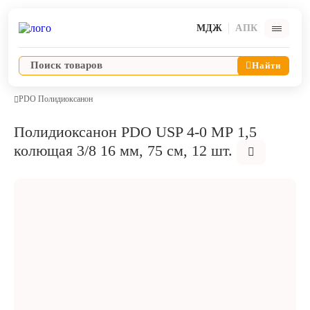
МДЖ
АПК
Найти
PDO Полидиоксанон
Полидиоксанон PDO USP 4-0 MР 1,5
Ветпрепараты
колющая 3/8 16 мм, 75 см, 12 шт.
Оборудование и оснащение ветеринарной клиники
Корма и лакомства
Дезинфекция, дератизация, дезинсекция
Косметика и гигиена