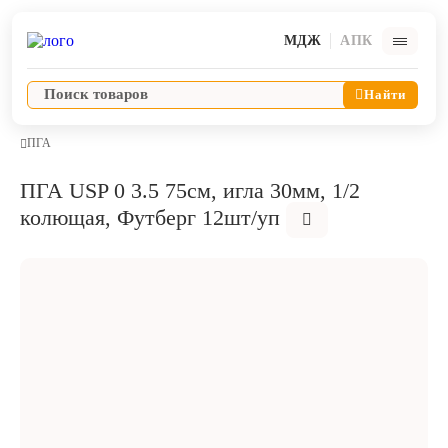
МДЖ
АПК
Найти
ПГА
ПГА USP 0 3.5 75см, игла 30мм, 1/2
Ветпрепараты
колющая, Футберг 12шт/уп
Оборудование и оснащение ветеринарной клиники
Корма и лакомства
Дезинфекция, дератизация, дезинсекция
Косметика и гигиена