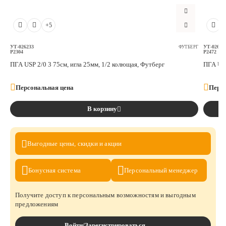
+5
УТ-026233
УТ-02623
ФУТБЕРГ
P2304
P2472
ПГА USP 2/0 3 75см, игла 25мм, 1/2 колющая, Футберг
ПГА USP
Персональная цена
Персо
В корзину
Выгодные цены,
скидки и акции
Бонусная
система
Персональный
менеджер
Получите доступ к персональным возможностям и выгодным
предложениям
Войти/Зарегистрироваться