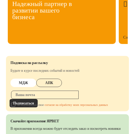
Надежный партнер в
развитии вашего
бизнеса
Собст
Подписка на рассылку
Будьте в курсе последних событий и новостей
МДЖ
АПК
Подписаться
Я подтверждаю свое
согласие на обработку моих персональных данных
Скачайте приложение ЯРВЕТ
В приложении всегда можно будет отследить заказ
и посмотреть новинки