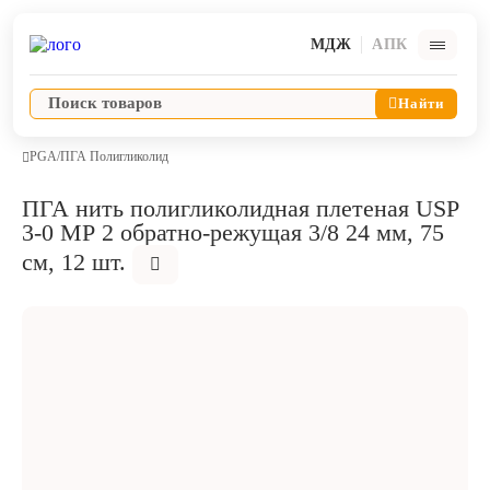
МДЖ
АПК
Найти
PGA/ПГА Полигликолид
ПГА нить полигликолидная плетеная USP
Ветпрепараты
3-0 MР 2 обратно-режущая 3/8 24 мм, 75
см, 12 шт.
Оборудование и оснащение ветеринарной клиники
Корма и лакомства
Дезинфекция, дератизация, дезинсекция
Косметика и гигиена