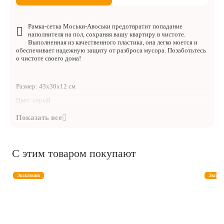
Рамка-сетка Моськи-Авоськи предотвратит попадание
наполнителя на пол, сохраняя вашу квартиру в чистоте.
Выполненная из качественного пластика, она легко моется и
обеспечивает надежную защиту от разброса мусора. Позаботьтесь
о чистоте своего дома!
Размер: 43
х
30
х
12 см
Цвет: серый
С этим товаром покупают
Эксклюзив
Эксклю