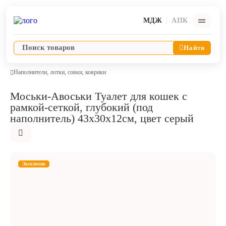
МДЖ
АПК
Найти
Наполнители, лотки, совки, коврики
Моськи-Авоськи Туалет для кошек с
Ветпрепараты
рамкой-сеткой, глубокий (под
наполнитель) 43х30х12см, цвет серый
Оборудование и оснащение ветеринарной клиники
Корма и лакомства
Эксклюзив
Дезинфекция, дератизация, дезинсекция
Косметика и гигиена