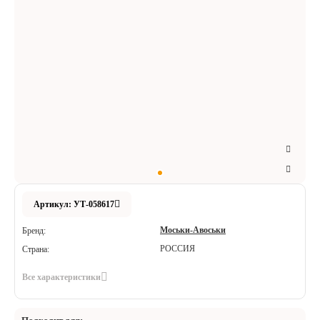
Аксессуары
Расходные материалы
Шовный материал
Хирургические инструменты
Артикул: УТ-058617
Моськи-Авоськи
Бренд:
РОССИЯ
Страна:
Все характеристики