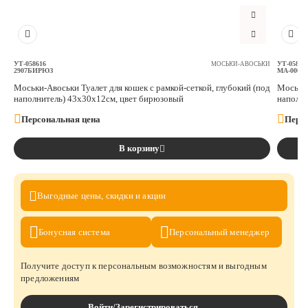
УТ-058616
УТ-05861
МОСЬКИ-АВОСЬКИ
2907БИРЮЗ
МА-00013
Моськи-Авоськи Туалет для кошек с рамкой-сеткой, глубокий (под
Моськи-
наполнитель) 43х30х12см, цвет бирюзовый
наполни
Персональная цена
Персо
В корзину
Выгодные цены,
скидки и акции
Бонусная
система
Персональный
менеджер
Получите доступ к персональным возможностям и выгодным
предложениям
Войти/Зарегистрироваться