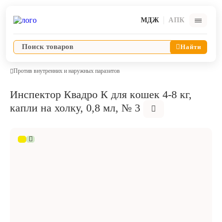
МДЖ
АПК
Найти
Против внутренних и наружных паразитов
Инспектор Квадро К для кoшек 4-8 кг,
Ветпрепараты
капли на холку, 0,8 мл, № 3
Оборудование и оснащение ветеринарной клиники
Корма и лакомства
Дезинфекция, дератизация, дезинсекция
Косметика и гигиена