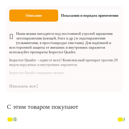
Описание
Показания и порядок применения
Наши кошки находятся под постоянной угрозой заражения
эктопаразитами (клещей, блох и др.) и эндопаразитами
(гельминтами, в простонародье глистами). Для надёжной и
всесторонней защиты от внешних и внутренних паразитов
используйте препараты Inspector Quadro.
Inspector Quadro – один от всех! Комплексный препарат против 20
видов наружных и внутренних паразитов.
Inspector Quadro защищает кошек:
? 1 месяц от:
– Иксодовых клещей (переносят гемобартонеллез и др. болезни)
– Круглых гельминтов и их личинок (нематодозы)
– Ленточных гельминтов (цестодозы)
С этим товаром покупают
– Ушного клеща (отодектоза)
– Подкожных клещей (нотоэдроза)