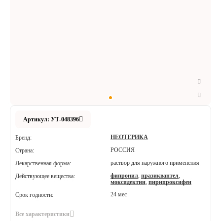
Аксессуары
Расходные материалы
Шовный материал
Хирургические инструменты
Артикул: УТ-048396
НЕОТЕРИКА
Бренд:
РОССИЯ
Страна:
раствор для наружного применения
Лекарственная форма:
фипронил
,
празиквантел
,
Действующее вещества:
моксидектин
,
пирипроксифен
24 мес
Срок годности:
Все характеристики