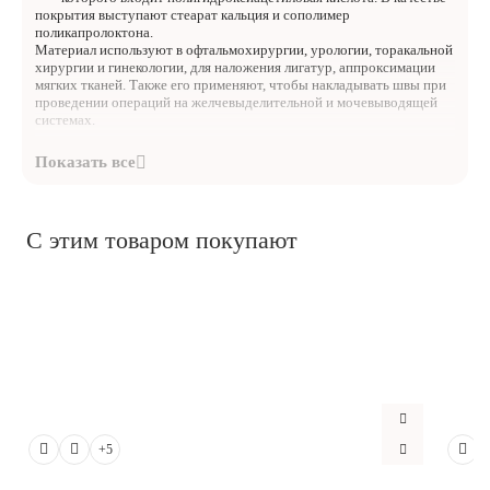
покрытия выступают стеарат кальция и сополимер
поликапролоктона.
Материал используют в офтальмохирургии, урологии, торакальной
хирургии и гинекологии, для наложения лигатур, аппроксимации
мягких тканей. Также его применяют, чтобы накладывать швы при
проведении операций на желчевыделительной и мочевыводящей
системах.
Нить очень прочная, ею удобно манипулировать, и она
способна надежно держать узел.
Благодаря особому покрытию у неё низкая капиллярность и
минимальный «пилящий» эффект.
Содержащиеся в нити вещества не вызывают аллергии, не
С этим товаром покупают
токсичны, не антигенны и не являются коллагенами.
Упаковка - 12 шт.
+5