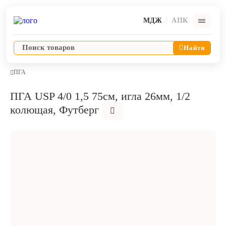
МДЖ
АПК
Найти
ПГА
ПГА USP 4/0 1,5 75см, игла 26мм, 1/2
Ветпрепараты
колющая, Футберг
Оборудование и оснащение ветеринарной клиники
Корма и лакомства
Дезинфекция, дератизация, дезинсекция
Косметика и гигиена