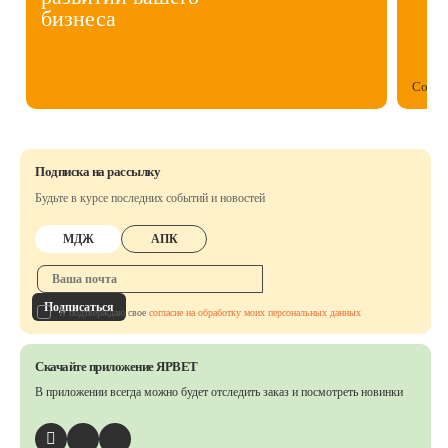
бизнеса
Собст
Подписка на рассылку
Будьте в курсе последних событий и новостей
МДЖ
АПК
Подписаться
Я подтверждаю свое
согласие на обработку моих персональных данных
Скачайте приложение ЯРВЕТ
В приложении всегда можно будет отследить заказ
и посмотреть новинки