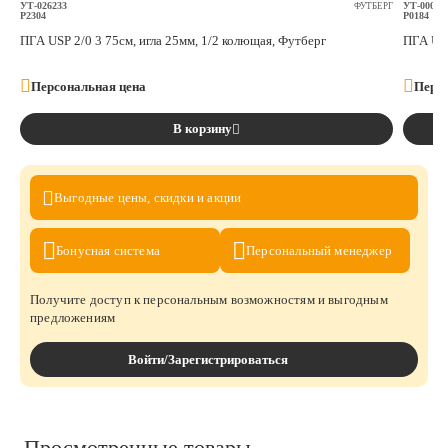
УТ-026233
УТ-00023
ФУТБЕРГ
P2304
P0184
ПГА USP 2/0 3 75см, игла 25мм, 1/2 колющая, Футберг
ПГА USP
Персональная цена
Персо
В корзину
Выгодные цены,
скидки и акции
Бонусная
система
Персональный
менеджер
Получите доступ к персональным возможностям и выгодным
предложениям
Войти/Зарегистрироваться
Просмотренные товары