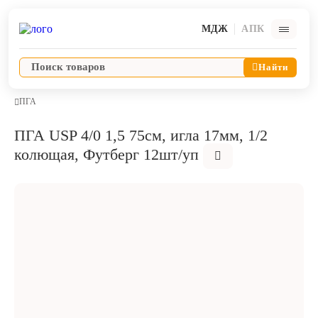
МДЖ
АПК
Найти
ПГА
ПГА USP 4/0 1,5 75см, игла 17мм, 1/2
Ветпрепараты
колющая, Футберг 12шт/уп
Оборудование и оснащение ветеринарной клиники
Корма и лакомства
Дезинфекция, дератизация, дезинсекция
Косметика и гигиена