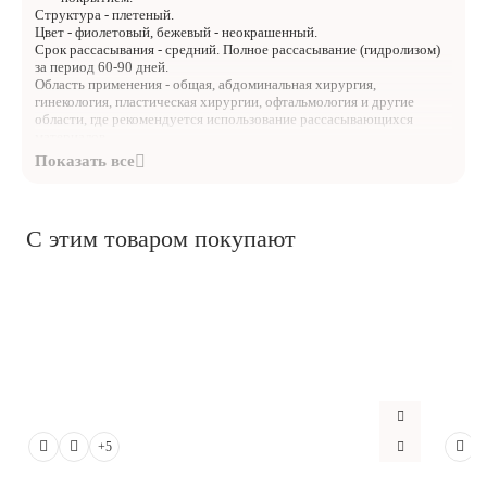
Структура - плетеный.
Цвет - фиолетовый, бежевый - неокрашенный.
Срок рассасывания - средний. Полное рассасывание (гидролизом)
за период 60-90 дней.
Область применения - общая, абдоминальная хирургия,
гинекология, пластическая хирургии, офтальмология и другие
области, где рекомендуется использование рассасывающихся
материалов.
Особенности - оптимальный профиль рассасывания, отличная
надежность узла, прочность.
Упаковка - 12 шт.
С этим товаром покупают
+5