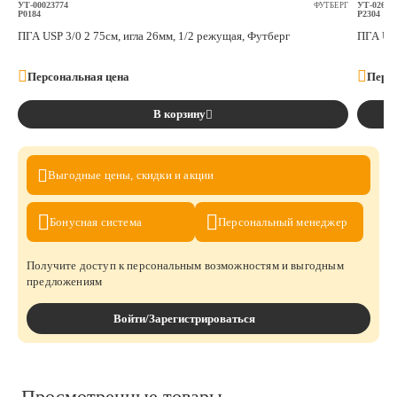
УТ-00023774
УТ-02623
ФУТБЕРГ
P0184
P2304
ПГА USP 3/0 2 75см, игла 26мм, 1/2 режущая, Футберг
ПГА USP
Персональная цена
Персо
В корзину
Выгодные цены,
скидки и акции
Бонусная
система
Персональный
менеджер
Получите доступ к персональным возможностям и выгодным
предложениям
Войти/Зарегистрироваться
Просмотренные товары