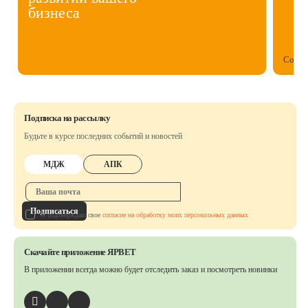
бизнеса
Собст
Подписка на рассылку
Будьте в курсе последних событий и новостей
МДЖ
АПК
Подписаться
Я подтверждаю свое
согласие на обработку моих персональных данных
Скачайте приложение ЯРВЕТ
В приложении всегда можно будет отследить заказ
и посмотреть новинки