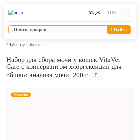
МДЖ
АПК
Найти
Наборы для сбора мочи
Набор для сбора мочи у кошек VitaVet
Ветпрепараты
Care с консервантом хлоргексидин для
общего анализа мочи, 200 г
Оборудование и оснащение ветеринарной клиники
Эксклюзив
Корма и лакомства
Дезинфекция, дератизация, дезинсекция
Косметика и гигиена