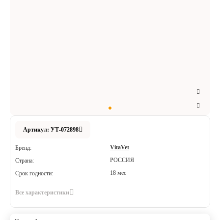
Аксессуары
Расходные материалы
Шовный материал
Хирургические инструменты
Артикул: УТ-072898
VitaVet
Бренд:
РОССИЯ
Страна:
18 мес
Срок годности:
Все характеристики