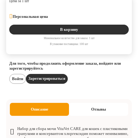
Цена за 1 шт
Персональная цена
В корзину
Минимальное количество для заказа: 1 шт
В упаковке поставщика: 100 шт
Для того, чтобы продолжить оформление заказа, войдите или
зарегистрируйтесь
Зарегистрироваться
Войти
Описание
Отзывы
Набор для сбора мочи VitaVet CARE для кошек с пластиковыми
гранулами и консервантом хлоргексидин поможет неинвазивно,