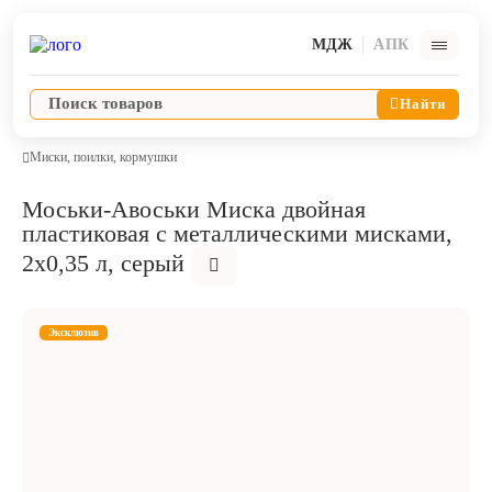
МДЖ
АПК
Найти
Миски, поилки, кормушки
Моськи-Авоськи Миска двойная
Ветпрепараты
пластиковая с металлическими мисками,
2х0,35 л, серый
Оборудование и оснащение ветеринарной клиники
Эксклюзив
Корма и лакомства
Дезинфекция, дератизация, дезинсекция
Косметика и гигиена