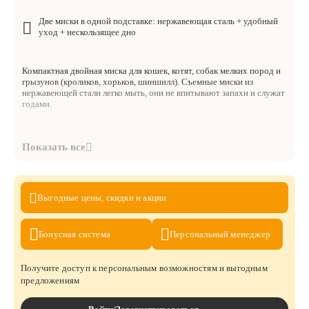
Две миски в одной подставке: нержавеющая сталь + удобный
уход + нескользящее дно
Компактная двойная миска для кошек, котят, собак мелких пород и
грызунов (кроликов, хорьков, шиншилл). Съемные миски из
нержавеющей стали легко мыть, они не впитывают запахи и служат
годами.
Преимущества:
Гигиеничная нержавеющая сталь — миски не впитывают запахи
влажного корма, не мутнеют со временем и не трескаются в
Выгодные цены,
скидки и акции
отличие от пластика. Можно мыть в посудомоечной машине.
Бонусная
система
Персональный
менеджер
Двойная конструкция — удобно наливать воду в одну миску и
насыпать корм в другую.
Получите доступ к персональным возможностям и выгодным
предложениям
Противоскользящие накладки (4 шт.) — подставка не ездит по полу
во время еды.