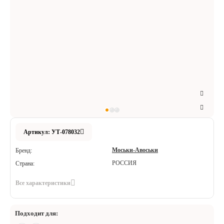
Аксессуары
Расходные материалы
Шовный материал
Хирургические инструменты
Артикул: УТ-078032
Моськи-Авоськи
Бренд:
РОССИЯ
Страна:
Все характеристики
Подходит для: