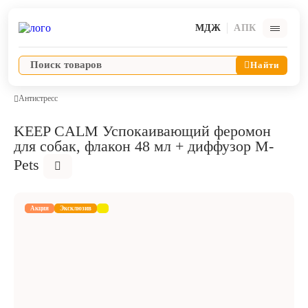
МДЖ
АПК
Найти
Антистресс
KEEP CALM Успокаивающий феромон
Ветпрепараты
для собак, флакон 48 мл + диффузор M-
Pets
Оборудование и оснащение ветеринарной клиники
Акция
Эксклюзив
Корма и лакомства
Дезинфекция, дератизация, дезинсекция
Косметика и гигиена