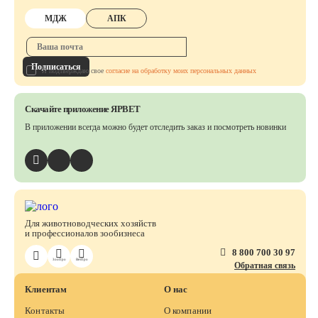
МДЖ
АПК
Подписаться
Я подтверждаю свое
согласие на обработку моих персональных данных
Скачайте приложение ЯРВЕТ
В приложении всегда можно будет отследить заказ
и посмотреть новинки
Для животноводческих хозяйств
и профессионалов зообизнеса
8 800 700 30 97
ЗооПро
ВетПро
Обратная связь
Клиентам
О нас
Контакты
О компании