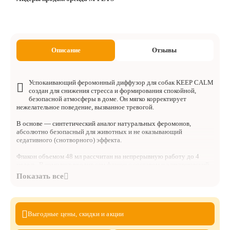
Описание
Отзывы
Успокаивающий феромонный диффузор для собак KEEP CALM
создан для снижения стресса и формирования спокойной,
безопасной атмосферы в доме. Он мягко корректирует
нежелательное поведение, вызванное тревогой.
В основе — синтетический аналог натуральных феромонов,
абсолютно безопасный для животных и не оказывающий
седативного (снотворного) эффекта.
Флакон объемом 48 мл рассчитан на непрерывную работу до 4
недель. В комплект входит сам флакон с составом и электрический
диффузор для розетки.
Принцип действия: При подключении к розетке устройство
равномерно распространяет неощутимые для человека феромоны,
создавая для собаки устойчивый фон «безопасной территории»,
Выгодные цены,
скидки и акции
который снижает уровень беспокойства.