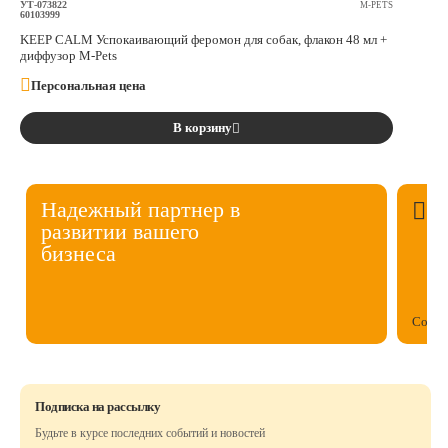
УТ-073822
M-PETS
60103999
KEEP CALM Успокаивающий феромон для собак, флакон 48 мл +
диффузор M-Pets
Персональная цена
В корзину
Надежный партнер в
развитии вашего
бизнеса
Собст
Подписка на рассылку
Будьте в курсе последних событий и новостей