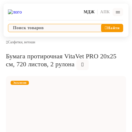
МДЖ
АПК
Найти
Салфетки, ветоши
Бумага протирочная VitaVet PRO 20х25
Ветпрепараты
см, 720 листов, 2 рулона
Оборудование и оснащение ветеринарной клиники
Эксклюзив
Корма и лакомства
Дезинфекция, дератизация, дезинсекция
Косметика и гигиена