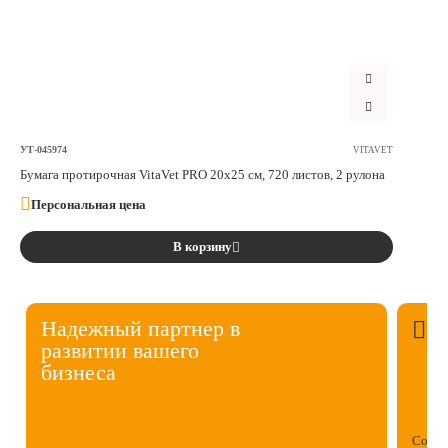
УТ-045974
VITAVET
Бумага протирочная VitaVet PRO 20х25 см, 720 листов, 2 рулона
Персональная цена
В корзину
Надежный партнер в
развитии вашего
бизнеса
Собст