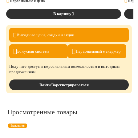
Персональная цена
Персо
В корзину
Выгодные цены,
скидки и акции
Бонусная
система
Персональный
менеджер
Получите доступ к персональным возможностям и выгодным
предложениям
Войти/Зарегистрироваться
Просмотренные товары
Эксклюзив